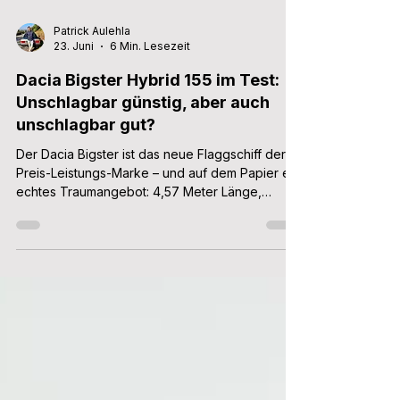
Patrick Aulehla
23. Juni
6 Min. Lesezeit
Dacia Bigster Hybrid 155 im Test:
Unschlagbar günstig, aber auch
unschlagbar gut?
Der Dacia Bigster ist das neue Flaggschiff der
Preis-Leistungs-Marke – und auf dem Papier ein
echtes Traumangebot: 4,57 Meter Länge,
maximal 667 bis 1.937 Liter Kofferraum,
wahlweise Mildhybrid- oder Vollhybrid-Antriebe
mit optionalem Allradantrieb, eine umfangreiche
Serienausstattung - und das ab 27.490 Euro. Wir
haben die Variante Hybrid 155 in Österreich
getestet und klären, ob der Bigster hält, was er
verspricht.