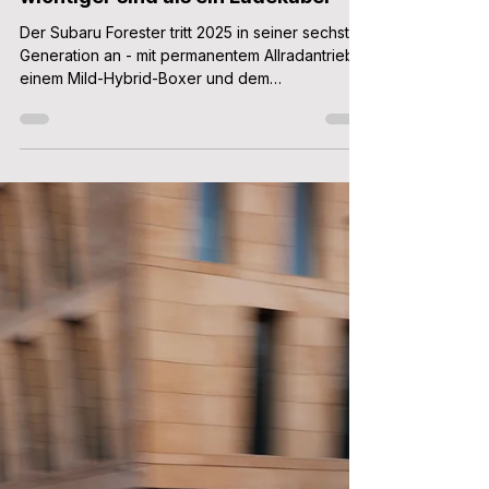
Patrick Aulehla
8. Apr.
4 Min. Lesezeit
Subaru Forester (2026) im Test:
Wenn 27 Jahre SUV-Erfahrung
wichtiger sind als ein Ladekabel
Der Subaru Forester tritt 2025 in seiner sechsten
Generation an - mit permanentem Allradantrieb,
einem Mild-Hybrid-Boxer und dem
unerschütterlichen Glauben daran, dass ein
Subaru-SUV vor allem eines können muss:
Fahren, wo andere SUVs stecken bleiben.