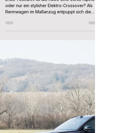
Erste Testfahrt: Ist die A390 eine
echte Alpine oder nur ein stylisher
Elektro-Crossover?
Erste Testfahrt: Ist die A390 eine echte Alpine
oder nur ein stylisher Elektro-Crossover? Als
Rennwagen im Maßanzug entpuppt sich die
neue Alpine A390 bei der ersten Testfahrt zwar
nicht. Ein flotter Elektro-Crossover ist sie aber
zweifelsfrei. Wir klären auf, wie sich die A390
fährt, wo ihre Stärken und ihre Schwächen
liegen, und warum beim Fahren doch A110 Vibes
spürbar sind. Text: Patrick Aulehla | Fotos: Alpine
Dass Alpine den neuen Elektro-Crossover A390
als Rennwagen im