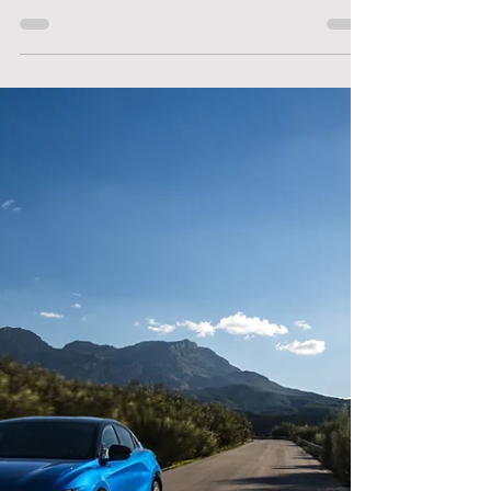
Optisch hat sich beim neuen Audi Q4 nicht viel
getan, und dennoch hat die
Modellüberarbeitung für das Jahr 2026
Tiefgang: Mehr Reichweite, kürzere
Ladezeiten, ein völlig neues Interieur samt
ebenfalls neuem Infotainmentsystem und
erweiterte Assistenzsysteme sollen vor allem
Firmenkunden wieder Lust auf das Kompakte
Elektro-SUV-Modell machen.