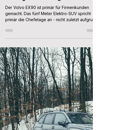
Patrick Aulehla
11. Mai
5 Min. Lesezeit
Volvo EX90 (2026) im Test: Ist das
fünf Meter Elektro-SUV der neue
Liebling der Chefetage?
Der Volvo EX90 ist primär für Firmenkunden
gemacht. Das fünf Meter Elektro-SUV spricht
primär die Chefetage an - nicht zuletzt aufgrund
des Basispreises von 84.100 Euro. Wir haben
getestet, wo die Stärken des EX90 liegen - und
mit welchen Schwächen man leben muss.