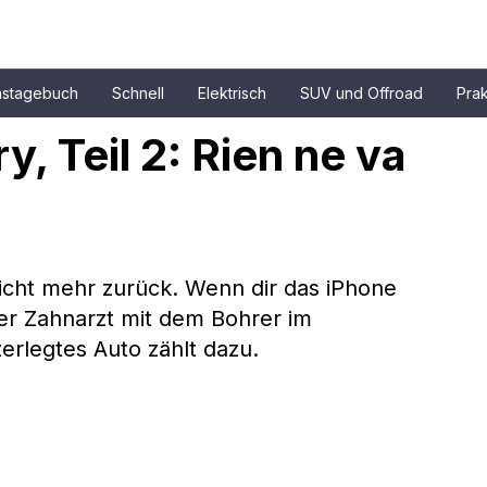
nstagebuch
Schnell
Elektrisch
SUV und Offroad
Prak
 Teil 2: Rien ne va 
nicht mehr zurück. Wenn dir das iPhone 
der Zahnarzt mit dem Bohrer im 
zerlegtes Auto zählt dazu.