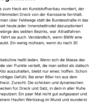
is zum Heck ein Kunststoffverbau montiert, der 
chlimmsten Dreck von der Karosserie fernhält. 
d man über Feldwege statt die Bundesstraße in das 
eit heute jeder Innenstadtrodel dazuoptioniert 
ebirge des siebten Bezirks, war Allradfahren 
r fährt sie auch. Verständlich, wenn BMW eine 
hraubt. Ein wenig mühsam, wenn du nach 30 
bühne heißt leiden. Wenn sich die Masse des 
vier Punkte verteilt, die man selbst als statisch 
ilo auszuhalten, bleibt nur eines: hoffen. Schon 
ohliges Gefühl. Bei einer 86er-Ixn aus dem 
chwür. Zurecht. Die schicken und dynamischen 
becken für Dreck und Salz, in dem in aller Ruhe 
neputzen: Ein paar Mal nicht gut aufgepasst und 
mit einem Haufen Werkzeug im Mund und wunderst 