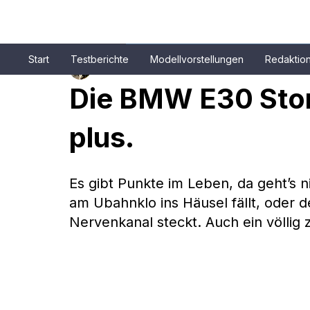
Start
Testberichte
Modellvorstellungen
Redaktio
Patrick Aulehla
16. Mai 2023
5 Min. Lesezeit
Die BMW E30 Story,
plus.
Es gibt Punkte im Leben, da geht’s 
am Ubahnklo ins Häusel fällt, oder 
Nervenkanal steckt. Auch ein völlig 