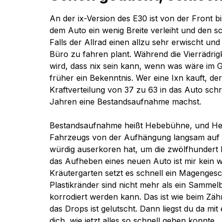
An der ix-Version des E30 ist von der Front b
dem Auto ein wenig Breite verleiht und den s
Falls der Allrad einen allzu sehr erwischt un
Büro zu fahren plant. Während die Vierrädrigk
wird, dass nix sein kann, wenn was wäre im G
früher ein Bekenntnis. Wer eine Ixn kauft, de
Kraftverteilung von 37 zu 63 in das Auto sc
Jahren eine Bestandsaufnahme machst.
Bestandsaufnahme heißt Hebebühne, und Hebe
Fahrzeugs von der Aufhängung langsam auf die 
würdig auserkoren hat, um die zwölfhundert K
das Aufheben eines neuen Auto ist mir kein w
Kräutergarten setzt es schnell ein Magenges
Plastikränder sind nicht mehr als ein Sammel
korrodiert werden kann. Das ist wie beim Zäh
das Drops ist gelutscht. Dann liegst du da 
dich, wie jetzt alles so schnell gehen konnte.