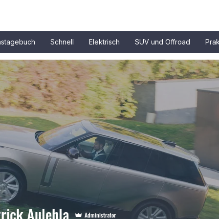
nstagebuch
Schnell
Elektrisch
SUV und Offroad
Prak
rick Aulehla
Administrator