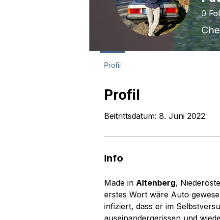
0
Fo
Che
Profil
Profil
Beitrittsdatum: 8. Juni 2022
Info
Made in 
Altenberg
, Niederöst
erstes Wort wäre Auto gewesen.
infiziert, dass er im Selbstve
auseinandergerissen und wied