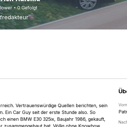
llower
0
Gefolgt
fredakteur
Üb
Vor
erreich. Vertrauenswürdige Quellen berichten, sein 
Patr
 Ein Car Guy seit der erste Stunde also. So 
rsuch einen BMW E30 325ix, Baujahr 1986, gekauft, 
Nac
er zusammengebaut hat. Völlig ohne Knowhow. 