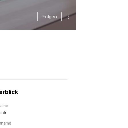
Weitere Optionen
Folgen
erblick
name
ick
hname