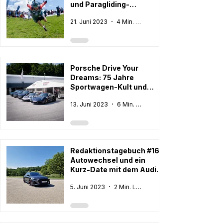
und Paragliding-
Wahnsinn
21. Juni 2023
4 Min. Lesezeit
Porsche Drive Your
Dreams: 75 Jahre
Sportwagen-Kult und
Porsche 911 GT3 RS 2023
13. Juni 2023
6 Min. Lesezeit
fahren
Redaktionstagebuch #16:
Autowechsel und ein
Kurz-Date mit dem Audi
RS6 Performance
5. Juni 2023
2 Min. Lesezeit