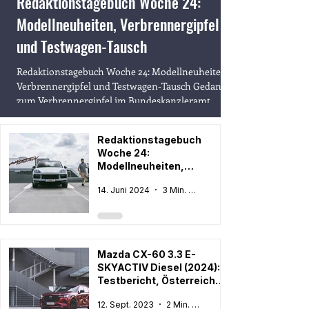
Redaktionstagebuch Woche 24:
Modellneuheiten, Verbrennergipfel
und Testwagen-Tausch
Redaktionstagebuch Woche 24: Modellneuheiten,
Verbrennergipfel und Testwagen-Tausch Gedanken
zum Verbrennergipfel im Bundeskanzleramt....
Redaktionstagebuch
Woche 24:
Modellneuheiten,
Verbrennergipfel und
14. Juni 2024
3 Min. Lesezeit
Testwagen-Tausch
Mazda CX-60 3.3 E-
SKYACTIV Diesel (2024):
Testbericht, Österreich-
Preis und technische
12. Sept. 2023
2 Min. Lesezeit
Daten