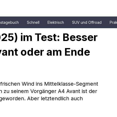
nstagebuch
Schnell
Elektrisch
SUV und Offroad
Prak
25) im Test: Besser 
vant oder am Ende 
frischen Wind ins Mittelklasse-Segment 
h zu seinem Vorgänger A4 Avant ist der 
geworden. Aber letztendlich auch 