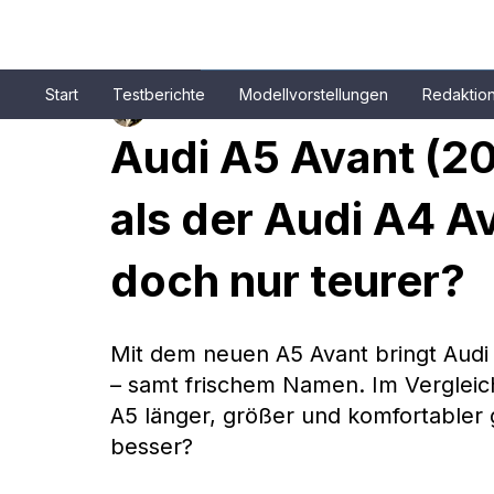
Start
Testberichte
Modellvorstellungen
Redaktio
Patrick Aulehla
4. Aug. 2025
5 Min. Lesezeit
Audi A5 Avant (20
als der Audi A4 A
doch nur teurer?
Mit dem neuen A5 Avant bringt Audi 
– samt frischem Namen. Im Vergleic
A5 länger, größer und komfortabler 
besser?