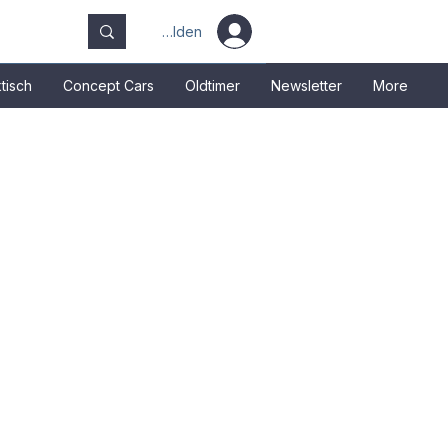
Anmelden
tisch
Concept Cars
Oldtimer
Newsletter
More