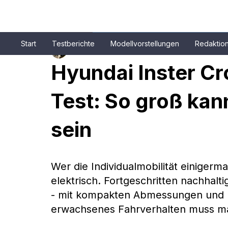
Start
Testberichte
Modellvorstellungen
Redaktio
Patrick Aulehla
12. Nov. 2025
5 Min. Lesezeit
Hyundai Inster Cr
Test: So groß kan
sein
Wer die Individualmobilität einigerm
elektrisch. Fortgeschritten nachhalt
- mit kompakten Abmessungen und ko
erwachsenes Fahrverhalten muss man