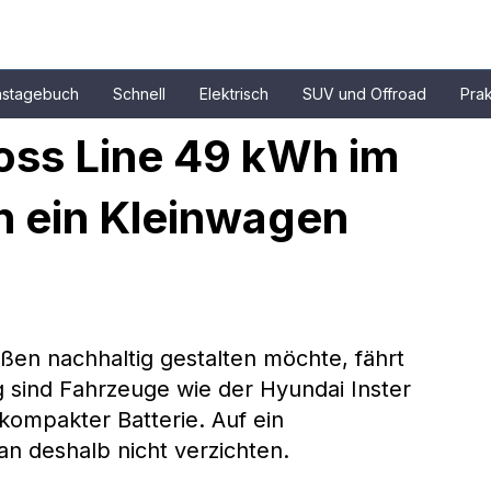
nstagebuch
Schnell
Elektrisch
SUV und Offroad
Prak
oss Line 49 kWh im 
n ein Kleinwagen 
aßen nachhaltig gestalten möchte, fährt 
ig sind Fahrzeuge wie der Hyundai Inster 
mpakter Batterie. Auf ein 
 deshalb nicht verzichten.