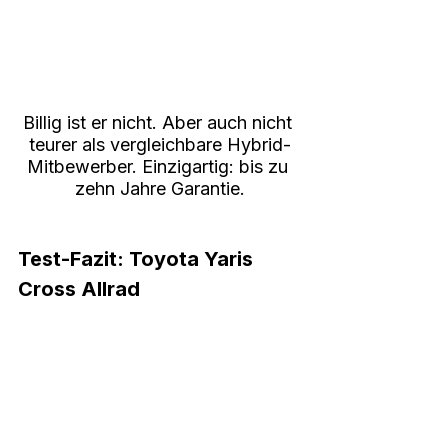
Billig ist er nicht. Aber auch nicht 
teurer als vergleichbare Hybrid-
Mitbewerber. Einzigartig: bis zu 
zehn Jahre Garantie.
Test-Fazit: Toyota Yaris 
Cross Allrad
Der Toyota Yaris Cross Hybrid zeigt sich 
in unserem Test als sparsamer 
Kleinwagen, der genau das leistet, was 
er verspricht: Gute Technik, hohe 
Zuverlässigkeit, wenig Verbrauch und 
einfache Bedienung. Dass der Yaris 