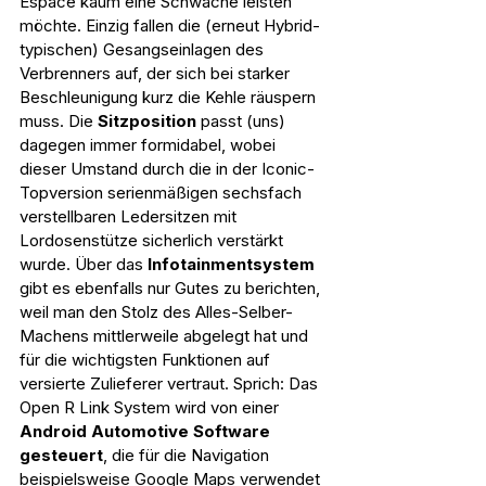
Espace kaum eine Schwäche leisten 
möchte. Einzig fallen die (erneut Hybrid-
typischen) Gesangseinlagen des 
Verbrenners auf, der sich bei starker 
Beschleunigung kurz die Kehle räuspern 
muss. Die 
Sitzposition 
passt (uns) 
dagegen immer formidabel, wobei 
dieser Umstand durch die in der Iconic-
Topversion serienmäßigen sechsfach 
verstellbaren Ledersitzen mit 
Lordosenstütze sicherlich verstärkt 
wurde. Über das 
Infotainmentsystem 
gibt es ebenfalls nur Gutes zu berichten, 
weil man den Stolz des Alles-Selber-
Machens mittlerweile abgelegt hat und 
für die wichtigsten Funktionen auf 
versierte Zulieferer vertraut. Sprich: Das 
Open R Link System wird von einer 
Android Automotive Software 
gesteuert
, die für die Navigation 
beispielsweise Google Maps verwendet 