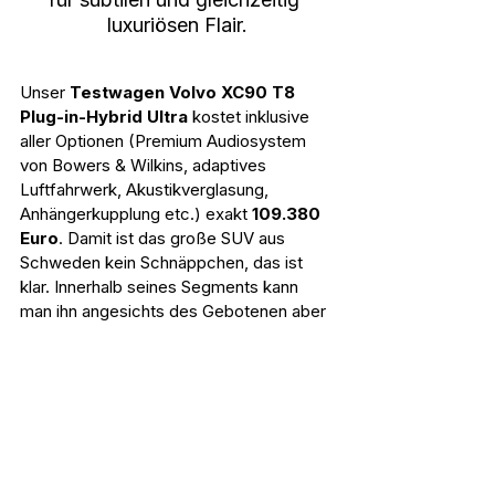
luxuriösen Flair.
Unser 
Testwagen Volvo XC90 T8 
Plug-in-Hybrid Ultra
 kostet inklusive 
aller Optionen (Premium Audiosystem 
von Bowers & Wilkins, adaptives 
Luftfahrwerk, Akustikverglasung, 
Anhängerkupplung etc.) exakt 
109.380 
Euro
. Damit ist das große SUV aus 
Schweden kein Schnäppchen, das ist 
klar. Innerhalb seines Segments kann 
man ihn angesichts des Gebotenen aber 
durchaus als preiswert bezeichnen.
Zusammengefasst
Der Volvo XC90 T8 Plug-in-Hybrid ist 
kein günstiges Auto, aber sicherlich 
eines der vernünftigsten Luxus-SUVs für 