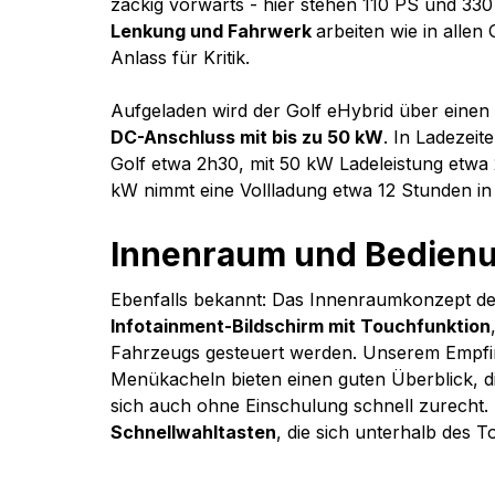
zackig vorwärts - hier stehen 110 PS und 3
Lenkung und Fahrwerk 
arbeiten wie in allen
Anlass für Kritik.
Aufgeladen wird der Golf eHybrid über einen 
DC-Anschluss mit bis zu 50 kW
. In Ladezeit
Golf etwa 2h30, mit 50 kW Ladeleistung etwa 
kW nimmt eine Vollladung etwa 12 Stunden i
Innenraum und Bedien
Ebenfalls bekannt: Das Innenraumkonzept des G
Infotainment-Bildschirm mit Touchfunktion
Fahrzeugs gesteuert werden. Unserem Empfin
Menükacheln bieten einen guten Überblick, die
sich auch ohne Einschulung schnell zurecht. 
Schnellwahltasten
, die sich unterhalb des 