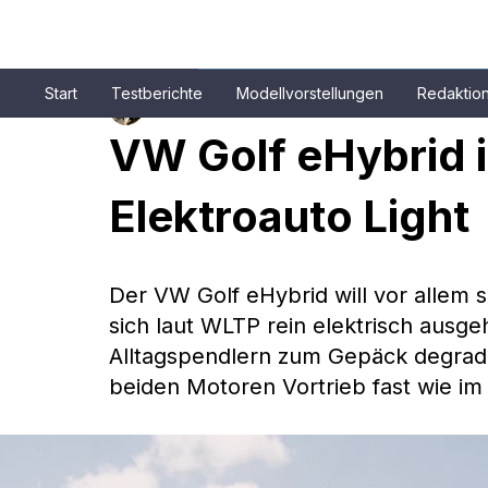
Start
Testberichte
Modellvorstellungen
Redaktio
Patrick Aulehla
5. Sept. 2025
4 Min. Lesezeit
VW Golf eHybrid i
Elektroauto Light
Der VW Golf eHybrid will vor allem s
sich laut WLTP rein elektrisch ausge
Alltagspendlern zum Gepäck degradi
beiden Motoren Vortrieb fast wie im 