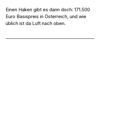
Einen Haken gibt es dann doch: 171.500 
Euro Basispreis in Österreich, und wie 
üblich ist da Luft nach oben.
PS: BMW XM LABEL RED
Im Herbst 2023 legt BMW dann noch 
einen drauf: Das XM Portfolio wird um 
die Variante LABEL RED erweitert - sie 
ergibt das stärkste jemals für den 
Straßenverkehr zugelassene 
Serienfahrzeug in der Geschichte der 
BMW M GmbH. In Zahlen: 748 PS 
Systemleistung (Verbrennungsmotor: 
585 PS, elektrischer Antrieb: 197 PS) 
und 1.000 Newtonmeter 
Systemdrehmoment 