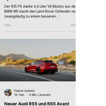
Der 635 PS starke 4,4 Liter V8 Biturbo aus dem
BMW M5 macht den Land Rover Defender nicht
zwangsläufig zu einem besseren
Geländewagen. In Kombination mit dem neuen
6D Dynamics Fahrwerk kann man aber
Bodenschwellen mit 250 km/h planieren.
Patrick Aulehla
19. Feb.
4 Min. Lesezeit
Neuer Audi RS5 und RS5 Avant