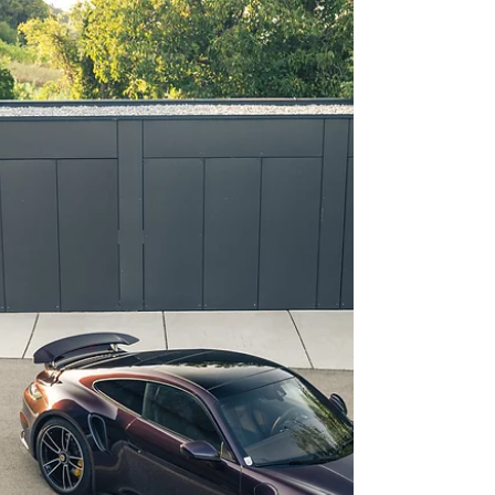
Marktstart die Neigungsgruppe Hot Hatch ein.
Mit dem kürzlichen Facelift ändert Toyota zwar
das Grundrezept nicht, fügt aber neue Würze
hinzu. Konkret: Den GR Yaris gibt es jetzt auch
mit Wandlerautomatik - wir haben uns
angesehen, ob das funktioniert.