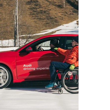
es gibt den Range Rover Sport SV Bespoke
Theia Curation: 363.049 Euro werden für diese
635 PS starke Landyacht aufgerufen, und
sofern man Geldnöte eher mit Platz- als
Nullenmangel assoziiert: Sie ist jeden Cent wert.