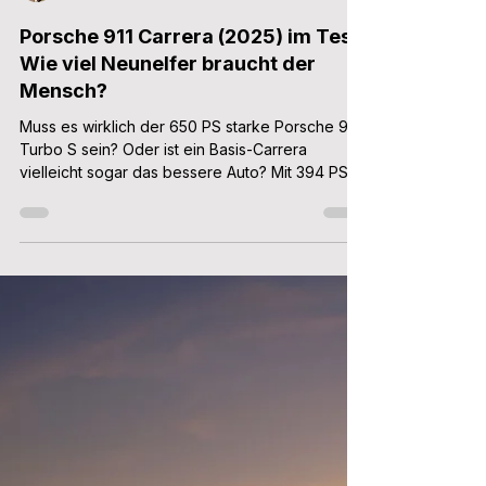
Patrick Aulehla
4. Juli 2025
5 Min. Lesezeit
Porsche 911 Carrera (2025) im Test:
Wie viel Neunelfer braucht der
Mensch?
Muss es wirklich der 650 PS starke Porsche 911
Turbo S sein? Oder ist ein Basis-Carrera
vielleicht sogar das bessere Auto? Mit 394 PS
und 450 Nm keinesfalls untermotorisiert, mit 294
km/h Höchstgeschwindigkeit sogar ziemlich
schnell, und mit 1.520 Kilogramm Leergewicht
kein Schrank auf der Waage. Reicht das für das