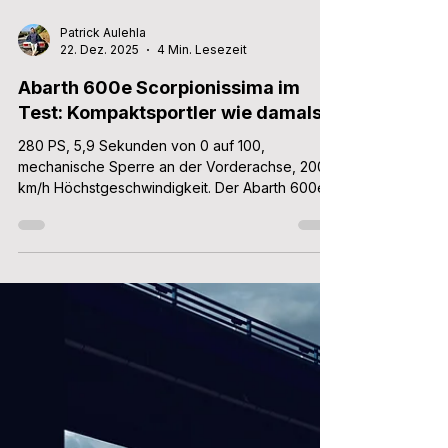
Patrick Aulehla
22. Dez. 2025
4 Min. Lesezeit
Abarth 600e Scorpionissima im
Test: Kompaktsportler wie damals
280 PS, 5,9 Sekunden von 0 auf 100,
mechanische Sperre an der Vorderachse, 200
km/h Höchstgeschwindigkeit. Der Abarth 600e
Scorpionissima ist trotz Elektroantrieb ein Hot
Hatch wie damals - das merkt man vor allem
dann, wenn man am Scheitelpunkt den Strom
aufdreht.