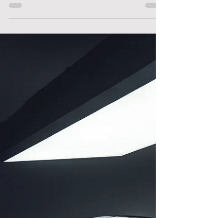
Porsche 911 Turbo S (2024) im Test:
Gnackwatschn mit Samthandschuh
Bevor der Porsche 911 Turbo nächstes Jahr sein
achtes Revival feiert, lassen wir die soeben
ausgelaufene siebte Generation nochmals auf
die Landstraßen des Wienerwaldes los. Ein
Abschiedsständchen auf einen der
komplettesten Sportwagen der Welt, der nach
wenigen Kurven die Frage aufwirft: Was soll da
noch kommen?