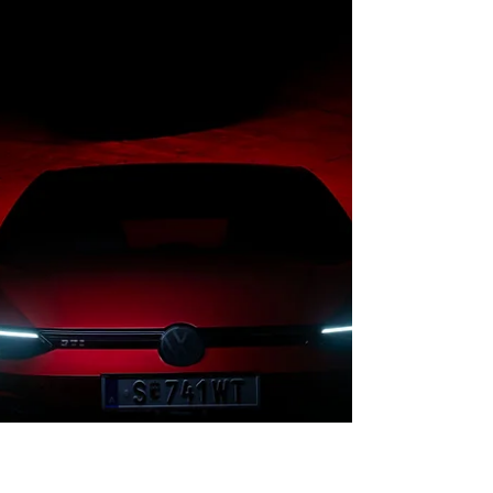
Audi Driving Experience Saalbach
2025: In einem Tag zum
Rallyefahrer
Einen Tag lang wie Walter Röhrl, Reini Sampl
oder Sepp Haider über gefrorene Pisten
brettern? Die Audi Driving Experience macht das
möglich.