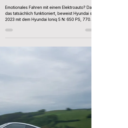
Patrick Aulehla
10. Juli 2025
3 Min. Lesezeit
Hyundai IONIQ 6 N: Alle Infos,
technische Daten, Marktstart und
erste Fotos
Emotionales Fahren mit einem Elektroauto? Dass
das tatsächlich funktioniert, beweist Hyundai seit
2023 mit dem Hyundai Ioniq 5 N: 650 PS, 770
Nm, Allradantrieb und ein Achtgang-
Automatikgetriebe mit Schaltpaddles und allem
Drum und Dran. Jetzt stellt Hyundai mit dem
Ioniq 6 N das zweite vollelektrische Spaßmobil
vor – und auch das hat es in sich. Alle Infos,
technische Daten und Fotos vom koreanischen
Stromsportler findet ihr hier!