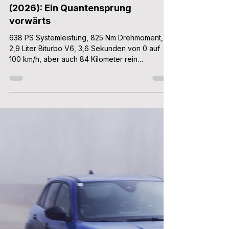
(2026): Ein Quantensprung
vorwärts
638 PS Systemleistung, 825 Nm Drehmoment,
2,9 Liter Biturbo V6, 3,6 Sekunden von 0 auf
100 km/h, aber auch 84 Kilometer rein
elektrische Reichweite: Der neue Audi RS5 ist
der erste RS mit Plug-in-Hybridantrieb - und soll
dynamischer sein als jemals zuvor.