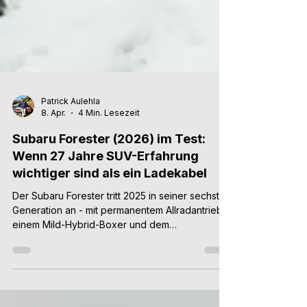
Patrick Aulehla
8. Apr.
4 Min. Lesezeit
Subaru Forester (2026) im Test:
Wenn 27 Jahre SUV-Erfahrung
wichtiger sind als ein Ladekabel
Der Subaru Forester tritt 2025 in seiner sechsten
Generation an - mit permanentem Allradantrieb,
einem Mild-Hybrid-Boxer und dem
unerschütterlichen Glauben daran, dass ein
Subaru-SUV vor allem eines können muss:
Fahren, wo andere SUVs stecken bleiben.