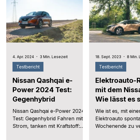
4. Apr. 2024
3 Min. Lesezeit
18. Sept. 2023
8 Min. 
Testbericht
Testbericht
Nissan Qashqai e-
Elektroauto-
Power 2024 Test:
mit dem Niss
Gegenhybrid
Wie lässt es 
dem Elektroa
Nissan Qashqai e-Power 2024
Wie ist es, mit ein
verreisen?
Test: Gegenhybrid Fahren mit
Elektroauto spont
Strom, tanken mit Kraftstoff:
Wochenende zu ve
Der e-Power Antrieb des
haben mit dem Nis