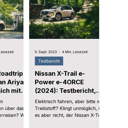
Lesezeit
5. Sept. 2023
4 Min. Lesezeit
Testbericht
Roadtrip
Nissan X-Trail e-
an Ariya:
Power e-4ORCE
sich mit
(2024): Testbericht,
uto
Österreich-Preis und
em
Elektrisch fahren, aber bitte mit
technische Daten
an über das
Treibstoff? Klingt unmöglich, ist
rreisen? Wir
es aber nicht, der Nissan X-Trail
san Ariya die
e-Power e-4ORCE beweist.