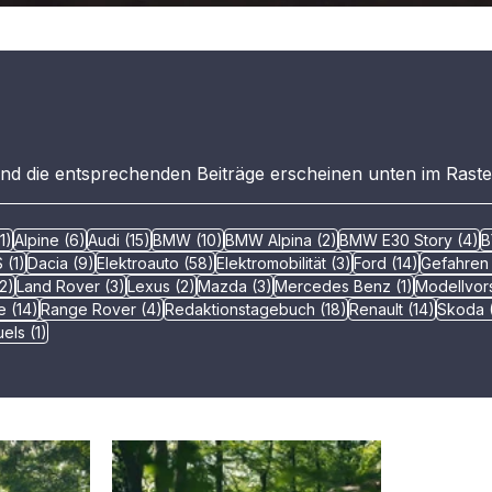
und die entsprechenden Beiträge erscheinen unten im Raste
71 Beiträge
6 Beiträge
15 Beiträge
10 Beiträge
2 Beiträge
4
1)
Alpine
(6)
Audi
(15)
BMW
(10)
BMW Alpina
(2)
BMW E30 Story
(4)
B
Beiträge
1 Beitrag
9 Beiträge
58 Beiträge
3 Beiträge
14 Beiträg
S
(1)
Dacia
(9)
Elektroauto
(58)
Elektromobilität
(3)
Ford
(14)
Gefahren
2 Beiträge
3 Beiträge
2 Beiträge
3 Beiträge
1 Beitrag
(2)
Land Rover
(3)
Lexus
(2)
Mazda
(3)
Mercedes Benz
(1)
Modellvors
äge
14 Beiträge
4 Beiträge
18 Beiträge
14 Beit
e
(14)
Range Rover
(4)
Redaktionstagebuch
(18)
Renault
(14)
Skoda
eitrag
1 Beitrag
uels
(1)