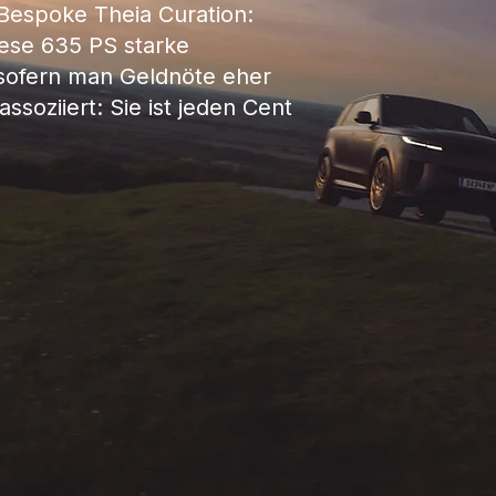
Bespoke Theia Curation:
ese 635 PS starke
sofern man Geldnöte eher
ssoziiert: Sie ist jeden Cent