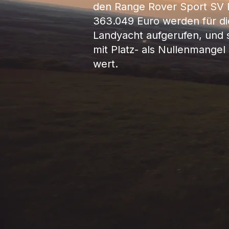
den Range Rover Sport SV 
363.049 Euro werden für di
Landyacht aufgerufen, und 
mit Platz- als Nullenmangel a
wert.