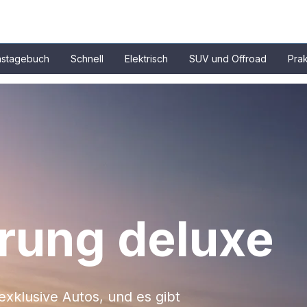
nstagebuch
Schnell
Elektrisch
SUV und Offroad
Prak
ung deluxe
 exklusive Autos, und es gibt