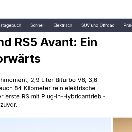
nstagebuch
Schnell
Elektrisch
SUV und Offroad
Prak
d RS5 Avant: Ein 
orwärts
moment, 2,9 Liter Biturbo V6, 3,6 
uch 84 Kilometer rein elektrische 
r erste RS mit Plug-in-Hybridantrieb - 
 zuvor.