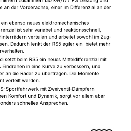
en liefern zusammen 130 kW/177 PS Leistung und 
e an der Vorderachse, einer im Differenzial an der 
 ein ebenso neues elektromechanisches 
renzial ist sehr variabel und reaktionsschnell, 
interrädern verteilen und arbeitet sowohl im Zug- 
n. Dadurch lenkt der RS5 agiler ein, bietet mehr 
rverhalten.
di setzt beim RS5 ein neues Mitteldifferenzial mit 
 Eindrehen in eine Kurve zu verbessern, und 
er an die Räder zu übertragen. Die Momente 
 verteilt werden.
RS-Sportfahrwerk mit Zweiventil-Dämpfern 
chen Komfort und Dynamik, sorgt vor allem aber 
onders schnelles Ansprechen.