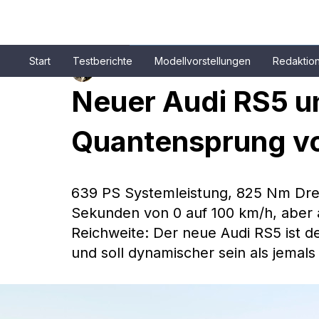
Start
Testberichte
Modellvorstellungen
Redaktio
Patrick Aulehla
19. Feb.
4 Min. Lesezeit
Neuer Audi RS5 un
Quantensprung v
639 PS Systemleistung, 825 Nm Dreh
Sekunden von 0 auf 100 km/h, aber a
Reichweite: Der neue Audi RS5 ist de
und soll dynamischer sein als jemals