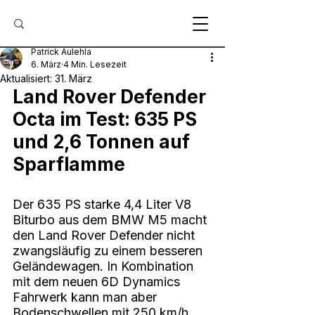
Patrick Aulehla
6. März
4 Min. Lesezeit
Aktualisiert:
31. März
Land Rover Defender 
Octa im Test: 635 PS 
und 2,6 Tonnen auf 
Sparflamme
Der 635 PS starke 4,4 Liter V8 
Biturbo aus dem BMW M5 macht 
den Land Rover Defender nicht 
zwangsläufig zu einem besseren 
Geländewagen. In Kombination 
mit dem neuen 6D Dynamics 
Fahrwerk kann man aber 
Bodenschwellen mit 250 km/h 