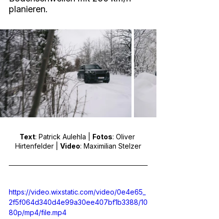
planieren.
Text
: Patrick Aulehla | 
Fotos
: Oliver 
Hirtenfelder | 
Video
: Maximilian Stelzer
https://video.wixstatic.com/video/0e4e65_
2f5f064d340d4e99a30ee407bf1b3388/10
80p/mp4/file.mp4