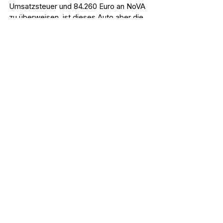
Umsatzsteuer und 84.260 Euro an NoVA 
zu überweisen, ist dieses Auto aber die 
wohl vollkommenste Allroundlösung zur 
Fortbewegung mit Bodenkontakt. Ja, 
eine AMG G-Klasse ist auch cool. Aber 
die hat mittlerweile jeder 20-jährige 
Bitcoin-Millionär.
Defender Octa, weil G-Klasse 
kann jeder.