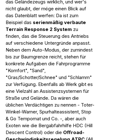
das Geländezeugs wirklich, und wer's 
nicht glaubt, der möge einen Blick auf 
das Datenblatt werfen: Da ist zum 
Beispiel das 
serienmäßig verbaute 
Terrain Response 2 System
 zu 
finden, das die Steuerung des Antriebs 
auf verschiedene Untergründe anpasst. 
Neben dem Auto-Modus, der zumindest 
bis zur Baumgrenze reicht, stehen für 
konkrete Aufgaben die Fahrprogramme 
"Komfort", "Sand", 
"Gras/Schotter/Schnee" und "Schlamm" 
zur Verfügung. Ebenfalls ab Werk gibt es 
eine Vielzahl an Assistenzsystemen für 
Straße und Gelände. Da wären die 
üblichen Verdächtigen zu nennen - Toter-
Winkel-Warner, Spurhalteassistent, Stop 
& Go Tempomat und Co. -, aber auch 
Exoten wie die Bergabfahrhilfe HDC (Hill 
Descent Control) oder die 
Offroad-
Geschwindigkeitsregelung ATPC
 (All 