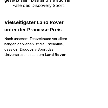
gesetzt sein. Das sind sie auch im 
Falle des Discovery Sport.
Vielseitigster Land Rover 
unter der Prämisse Preis
Nach unserem Testzeitraum vor allem 
hängen geblieben ist die Erkenntnis, 
dass der Discovery Sport das 
Universaltalent aus dem 
Land Rover 
Konzern
 ist. Das liegt vor allem an 
seinem Preis, der sicherlich nicht als 
günstig, in Anbetracht des gebotenen 
aber als fair zu bezeichnen ist. Wein 
abholen am Bauernhof, den Forstweg 
zum entlegenen Urlaubsdomizil 
erklimmen, elektrisch durch die 
Innenstadt pendeln, auf der Autobahn 
500 Kilometer abspulen - all das kann 
der Disco im Grunde genauso gut wie 