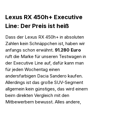
Lexus RX 450h+ Executive 
Line: Der Preis ist heiß
Dass der Lexus RX 450h+ in absoluten 
Zahlen kein Schnäppchen ist, haben wir 
anfangs schon erwähnt. 
91.280 Euro
ruft die Marke für unseren Testwagen in 
der Executive Line auf, dafür kann man 
für jeden Wochentag einen 
andersfarbigen Dacia Sandero kaufen. 
Allerdings ist das große SUV-Segment 
allgemein kein günstiges, das wird einem 
beim direkten Vergleich mit den 
Mitbewerbern bewusst. Alles andere, 
vor allem die marktführenden Vier BMW 
X5, Mercedes GLE, Audi Q7 und 
Porsche Cayenne sind deutlich teurer - 
für einundneunzigtausend Scheine gibt's 