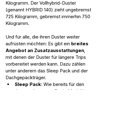
Kilogramm. Der Vollhybrid-Duster 
(genannt HYBRID 140) zieht ungebremst 
725 Kilogramm, gebremst immerhin 750 
Kilogramm.   
Und für alle, die ihren Duster weiter 
aufrüsten möchten: Es gibt ein 
breites 
Angebot an Zusatzausstattungen
, 
mit denen der Duster für längere Trips 
vorbereitet werden kann. Dazu zählen 
unter anderem das Sleep Pack und der 
Dachgepäckträger.
Sleep Pack
: Wie bereits für den 
Jogger als erstem Dacia Modell ist 
dieses Paket auch für den neuen 
Duster erhältlich. Es handelt sich um 
eine einfache, herausnehmbare und 
erschwingliche 3-in-1-Box, die in 
weniger als zwei Minuten ein 
ausklappbares Doppelbett (1,90 