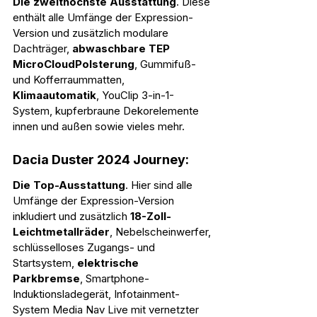
Die zweithöchste Ausstattung
. Diese 
enthält alle Umfänge der Expression-
Version und zusätzlich modulare 
Dachträger, 
abwaschbare TEP 
MicroCloudPolsterung
, Gummifuß- 
und Kofferraummatten, 
Klimaautomatik
, YouClip 3-in-1-
System, kupferbraune Dekorelemente 
innen und außen sowie vieles mehr.
Dacia Duster 2024 Journey:
Die Top-Ausstattung
. Hier sind alle 
Umfänge der Expression-Version 
inkludiert und zusätzlich 
18-Zoll-
Leichtmetallräder
, Nebelscheinwerfer, 
schlüsselloses Zugangs- und 
Startsystem, 
elektrische 
Parkbremse
, Smartphone-
Induktionsladegerät, Infotainment-
System Media Nav Live mit vernetzter 