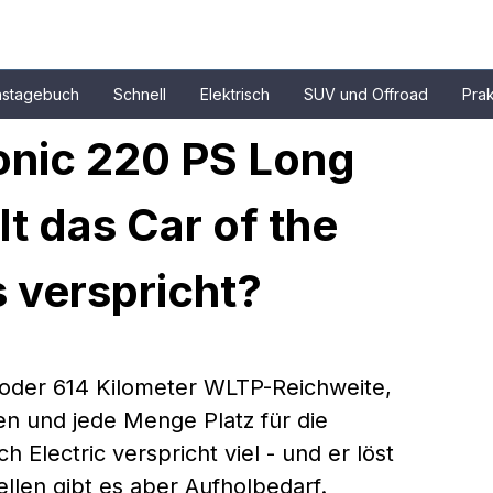
nstagebuch
Schnell
Elektrisch
SUV und Offroad
Prak
onic 220 PS Long 
t das Car of the 
 verspricht?
 oder 614 Kilometer WLTP-Reichweite, 
en und jede Menge Platz für die 
 Electric verspricht viel - und er löst 
ellen gibt es aber Aufholbedarf. 