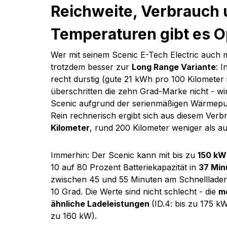
Reichweite, Verbrauch u
Temperaturen gibt es O
Wer mit seinem Scenic E-Tech Electric auch m
trotzdem besser zur 
Long Range Variante
: 
recht durstig (gute 21 kWh pro 100 Kilometer
überschritten die zehn Grad-Marke nicht - wir
Scenic aufgrund der serienmäßigen Wärmepu
Rein rechnerisch ergibt sich aus diesem Verb
Kilometer
, rund 200 Kilometer weniger als a
Immerhin: Der Scenic kann mit bis zu 
150 kW
10 auf 80 Prozent Batteriekapazität in 
37 Min
zwischen 45 und 55 Minuten am Schnelllader
10 Grad. Die Werte sind nicht schlecht - die 
m
ähnliche Ladeleistungen 
(ID.4: bis zu 175 k
zu 160 kW).