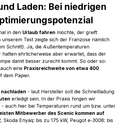
nd Laden: Bei niedrigen 
ptimierungspotenzial
al in den 
Urlaub fahren
 möchte, der greift 
In unserem Test zeigte sich der Franzose nämlich 
 im Schnitt). Ja, die Außentemperaturen 
 hatten ehrlicherweise aber erwartet, dass der 
mpe damit besser zurecht kommt. So oder so: 
rauch eine 
Praxisreichweite von etwa 400 
uf dem Papier.
 nachladen
 - laut Hersteller soll die Schnellladung 
uten
 erledigt sein. In der Praxis hingen wir 
 - auch hier bei Temperaturen rund um bzw. unter 
eisten Mitbewerber des Scenic kommen auf 
W, Skoda Enyaq: bis zu 175 kW, Peugot e-3008: bis 