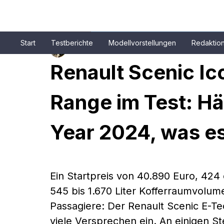
Start
Testberichte
Modellvorstellungen
Redaktio
Patrick Aulehla
17. Apr. 2025
6 Min. Lesezeit
Renault Scenic Ic
Range im Test: Häl
Year 2024, was es
Ein Startpreis von 40.890 Euro, 424
545 bis 1.670 Liter Kofferraumvolum
Passagiere: Der Renault Scenic E-Tech
viele Versprechen ein. An einigen St