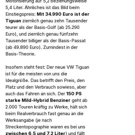
Motorisierung auf 5,2 beziehungsweise 
5,4 Liter. Ähnliches ist das Bild beim 
Einstiegspreis: 
Mit 34.990 Euro ist der 
Tiguan
 ziemlich genau zehn Tausender 
teurer als der Basis-Golf (ab 25.290 
Euro), und ziemlich genau fünfzehn 
Tausender billiger als der Basis-Passat 
(ab 49.890 Euro). Zumindest in der 
Basis-Theorie.
Insofern steht fest: Der neue VW Tiguan 
ist für die meisten von uns die 
Idealgröße. Das betrifft den Preis, den 
Platz und den Verbrauch sowieso, aber 
auch das Fahren an sich. Der 
150 PS 
starke Mild-Hybrid Benziner
 geht ab 
2.000 Touren kräftig zu Werke, hält sich 
beim Realverbrauch fast genau an die 
Werksangabe (je nach 
Streckentopographie waren es bei uns 
zwischen 6,5 und 7,2 Liter
) und fällt 