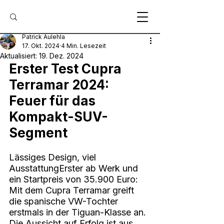
Patrick Aulehla
17. Okt. 2024
4 Min. Lesezeit
Aktualisiert:
19. Dez. 2024
Erster Test Cupra 
Terramar 2024: 
Feuer für das 
Kompakt-SUV-
Segment
Lässiges Design, viel 
AusstattungErster ab Werk und 
ein Startpreis von 35.900 Euro: 
Mit dem Cupra Terramar greift 
die spanische VW-Tochter 
erstmals in der Tiguan-Klasse an. 
Die Aussicht auf Erfolg ist aus 