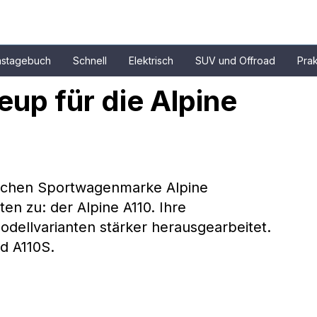
nstagebuch
Schnell
Elektrisch
SUV und Offroad
Prak
up für die Alpine 
sischen Sportwagenmarke Alpine 
en zu: der Alpine A110. Ihre 
dellvarianten stärker herausgearbeitet. 
nd A110S.