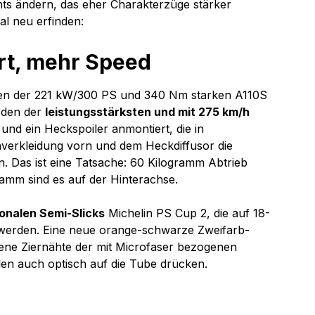
ts ändern, das eher Charakterzüge stärker 
al neu erfinden:
rt, mehr Speed
men der 221 kW/300 PS und 340 Nm starken A110S 
rden der 
leistungsstärksten und mit 275 km/h 
 und ein Heckspoiler anmontiert, die in 
verkleidung vorn und dem Heckdiffusor die 
rn. Das ist eine Tatsache: 60 Kilogramm Abtrieb 
amm sind es auf der Hinterachse.
ionalen Semi-Slicks
 Michelin PS Cup 2, die auf 18-
 werden. Eine neue orange-schwarze Zweifarb-
ene Ziernähte der mit Microfaser bezogenen 
len auch optisch auf die Tube drücken.