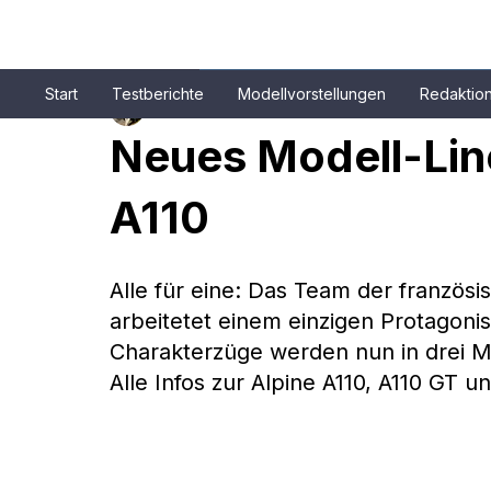
Start
Testberichte
Modellvorstellungen
Redaktio
Patrick Aulehla
9. Feb. 2023
2 Min. Lesezeit
Neues Modell-Line
A110
Alle für eine: Das Team der franzö
arbeitetet einem einzigen Protagonist
Charakterzüge werden nun in drei Mo
Alle Infos zur Alpine A110, A110 GT u