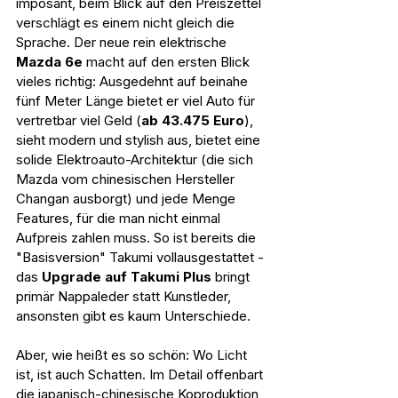
imposant, beim Blick auf den Preiszettel 
verschlägt es einem nicht gleich die 
Sprache. Der neue rein elektrische 
Mazda 6e
 macht auf den ersten Blick 
vieles richtig: Ausgedehnt auf beinahe 
fünf Meter Länge bietet er viel Auto für 
vertretbar viel Geld (
ab 43.475 Euro
), 
sieht modern und stylish aus, bietet eine 
solide Elektroauto-Architektur (die sich 
Mazda vom chinesischen Hersteller 
Changan ausborgt) und jede Menge 
Features, für die man nicht einmal 
Aufpreis zahlen muss. So ist bereits die 
"Basisversion" Takumi vollausgestattet - 
das 
Upgrade auf Takumi Plus
 bringt 
primär Nappaleder statt Kunstleder, 
ansonsten gibt es kaum Unterschiede.  
Aber, wie heißt es so schön: Wo Licht 
ist, ist auch Schatten. Im Detail offenbart 
die japanisch-chinesische Koproduktion 