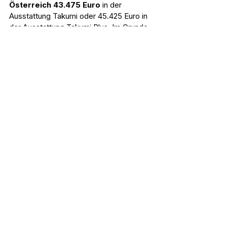
Österreich 43.475 Euro
 in der 
Ausstattung Takumi oder 45.425 Euro in 
der Ausstattung Takumi Plus. Im Grunde 
sind beide Fahrzeuge 
serienmäßig 
vollausgestattet
, die Unterschiede 
beschränken sich auf die Sitzbezüge: 
Takumi kommt mit Kunstleder, Takumi 
Plus mit Nappaleder. Ansonsten ist alles 
drin und dran, was man sich vorstellen 
kann (Sitzheizung, Sitzbelüftung, 
Lenkradheizung, Sony Soundsystem, 
Head-up Display, etliche 
Assistenzsysteme uvm.), Optionen gibt 
es abseits der Wunschfarbe keine.
Der 
Mazda 6e Long Range 
kommt auf 
45.075 Euro
 in der Variante Takumi 
oder auf 47.025 Euro in der Variante 
Takumi Plus. Wie erwähnt verfügt der 
Mazda 6e Long Range über etwas mehr 