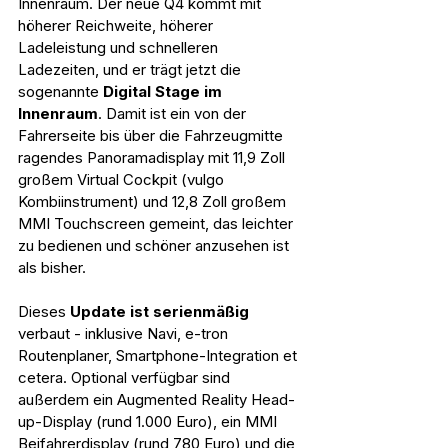
Innenraum. Der neue Q4 kommt mit 
höherer Reichweite, höherer 
Ladeleistung und schnelleren 
Ladezeiten, und er trägt jetzt die 
sogenannte 
Digital Stage im 
Innenraum
. Damit ist ein von der 
Fahrerseite bis über die Fahrzeugmitte 
ragendes Panoramadisplay mit 11,9 Zoll 
großem Virtual Cockpit (vulgo 
Kombiinstrument) und 12,8 Zoll großem 
MMI Touchscreen gemeint, das leichter 
zu bedienen und schöner anzusehen ist 
als bisher.
Dieses 
Update ist serienmäßig
verbaut - inklusive Navi, e-tron 
Routenplaner, Smartphone-Integration et 
cetera. Optional verfügbar sind 
außerdem ein Augmented Reality Head-
up-Display (rund 1.000 Euro), ein MMI 
Beifahrerdisplay (rund 780 Euro) und die 