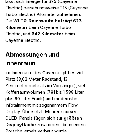
lässt sich Energie für 325 (Cayenne 
Electric) beziehungsweise 315 (Cayenne 
Turbo Electric) Kilometer aufnehmen. 
Die 
WLTP-Reichweite beträgt 623 
Kilometer
 beim Cayenne Turbo 
Electric, und 
642 Kilometer
 beim 
Cayenne Electric. 
Abmessungen und 
Innenraum
Im Innenraum des Cayenne gibt es viel 
Platz (3,02 Meter Radstand, 13 
Zentimeter mehr als im Vorgänger), viel 
Kofferraumvolumen (781 bis 1.588 Liter 
plus 90 Liter Frunk) und modernstes 
Infotainment mit sogenanntem Flow 
Display. Übersetzt: Mehrere curved 
OLED-Panels fügen sich zur 
größten 
Displayfläche
 zusammen, die in einem 
Porsche jemals verbaut wurde.