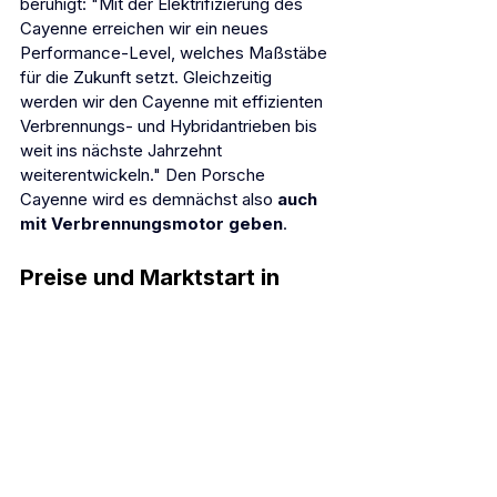
beruhigt: "Mit der Elektrifizierung des 
Cayenne erreichen wir ein neues 
Performance-Level, welches Maßstäbe 
für die Zukunft setzt. Gleichzeitig 
werden wir den Cayenne mit effizienten 
Verbrennungs- und Hybridantrieben bis 
weit ins nächste Jahrzehnt 
weiterentwickeln." Den Porsche 
Cayenne wird es demnächst also 
auch 
mit Verbrennungsmotor geben
.
Preise und Marktstart in 
Österreich
In Sachen Kosten bleibt auch der 
Cayenne ein Porsche, wobei wir 
angesichts der Leistungswerte geneigt 
sind, das Wort preiswert zu bemühen: In 
Österreich startet der neue Porsche 
Cayenne Electric bei einem 
Einstiegspreis von 108.247 Euro
. Der 