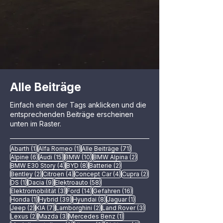
Alle Beiträge
Einfach einen der Tags anklicken und die
entsprechenden Beiträge erscheinen
unten im Raster.
1 Beitrag
1 Beitrag
71 Beiträge
Abarth
(1)
Alfa Romeo
(1)
Alle Beiträge
(71)
6 Beiträge
15 Beiträge
10 Beiträge
2 Beiträge
Alpine
(6)
Audi
(15)
BMW
(10)
BMW Alpina
(2)
4 Beiträge
8 Beiträge
2 Beiträge
BMW E30 Story
(4)
BYD
(8)
Batterie
(2)
2 Beiträge
4 Beiträge
4 Beiträge
2 Beiträge
Bentley
(2)
Citroen
(4)
Concept Car
(4)
Cupra
(2)
1 Beitrag
9 Beiträge
58 Beiträge
DS
(1)
Dacia
(9)
Elektroauto
(58)
3 Beiträge
14 Beiträge
16 Beiträge
Elektromobilität
(3)
Ford
(14)
Gefahren
(16)
1 Beitrag
39 Beiträge
8 Beiträge
1 Beitrag
Honda
(1)
Hybrid
(39)
Hyundai
(8)
Jaguar
(1)
2 Beiträge
7 Beiträge
2 Beiträge
3 Beiträge
Jeep
(2)
KIA
(7)
Lamborghini
(2)
Land Rover
(3)
2 Beiträge
3 Beiträge
1 Beitrag
Lexus
(2)
Mazda
(3)
Mercedes Benz
(1)